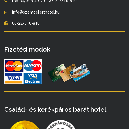
+36-30/308-49-70, +36-22/510-810
info@szentgellerthotel.hu
06-22/510-810
Fízetési módok
Család- és kerékpáros barát hotel