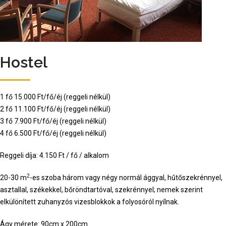
Hostel
1 fő 15.000 Ft/fő/éj (reggeli nélkül)
2 fő 11.100 Ft/fő/éj (reggeli nélkül)
3 fő 7.900 Ft/fő/éj (reggeli nélkül)
4 fő 6.500 Ft/fő/éj (reggeli nélkül)
Reggeli díja: 4.150 Ft / fő / alkalom
2
20-30 m
-es szoba három vagy négy normál ággyal, hűtőszekrénnyel,
asztallal, székekkel, bőröndtartóval, szekrénnyel; nemek szerint
elkülönített zuhanyzós vizesblokkok a folyosóról nyílnak.
Ágy mérete: 90cm x 200cm