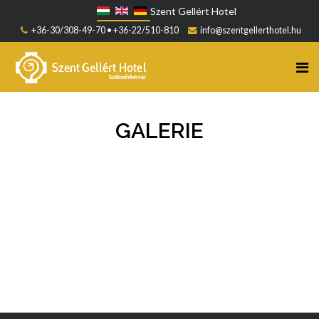
Szent Gellért Hotel
+36-30/308-49-70 • +36-22/510-810
info@szentgellerthotel.hu
GALERIE