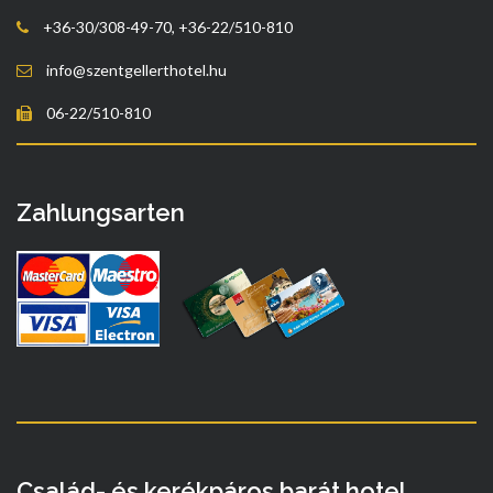
+36-30/308-49-70, +36-22/510-810
info@szentgellerthotel.hu
06-22/510-810
Zahlungsarten
Család- és kerékpáros barát hotel