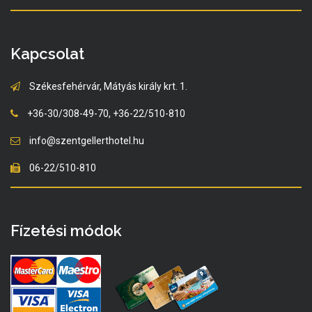
Kapcsolat
Székesfehérvár, Mátyás király krt. 1.
+36-30/308-49-70, +36-22/510-810
info@szentgellerthotel.hu
06-22/510-810
Fízetési módok