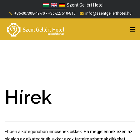
Szent Gellért Hotel
+36-30/308-49-70 • +36-22/510-810
info@szentgellerthotel.hu
Hírek
Ebben a kategóriában nincsenek cikkek. Ha megjelennek ezen az
oldalon az alkategóriák, akkor azok tartalmazhatnak cikkeket.